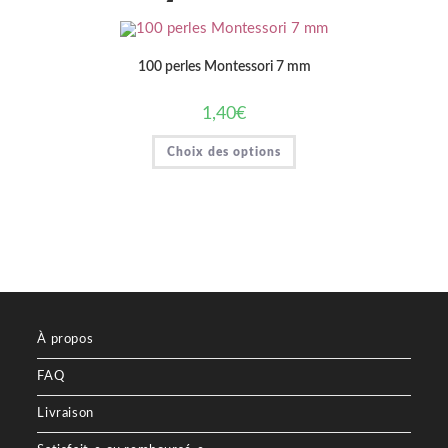
100 perles Montessori 7 mm
1,40
€
Ce
Choix des options
produit
a
plusieurs
variations.
Les
options
peuvent
être
choisies
sur
la
page
du
produit
À propos
FAQ
Livraison