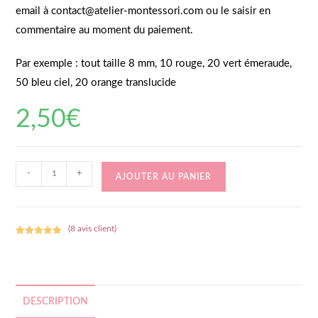
email à contact@atelier-montessori.com ou le saisir en
commentaire au moment du paiement.
Par exemple : tout taille 8 mm, 10 rouge, 20 vert émeraude,
50 bleu ciel, 20 orange translucide
2,50
€
quantité
-
+
AJOUTER AU PANIER
de
100
perles
(
8
avis client)
plusieurs
Noté
8
5.00
sur 5
couleurs
basé sur
au
notations
choix
client
DESCRIPTION