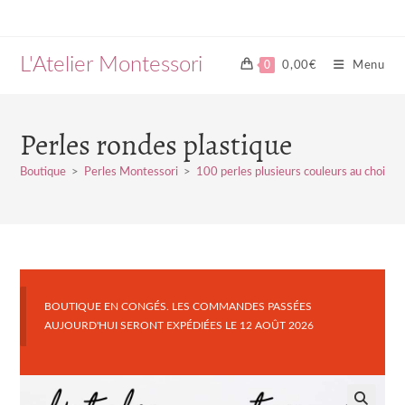
Skip
to
content
L'Atelier Montessori
0
0,00
€
Menu
Perles rondes plastique
Boutique
>
Perles Montessori
>
100 perles plusieurs couleurs au choix
BOUTIQUE EN CONGÉS. LES COMMANDES PASSÉES
AUJOURD'HUI SERONT EXPÉDIÉES LE 12 AOÛT 2026