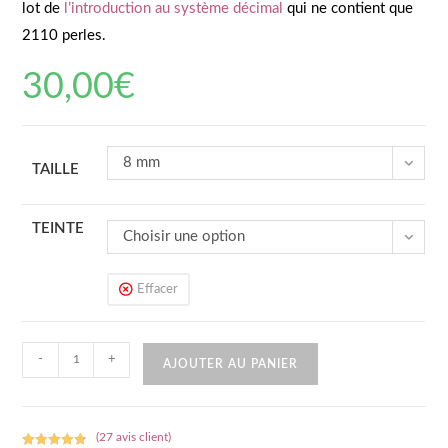
lot de
l’introduction au système décimal
qui ne contient que
2110 perles.
30,00
€
8 mm
TAILLE
TEINTE
Choisir une option
Effacer
quantité
-
+
AJOUTER AU PANIER
de
2500
perles
(
27
avis client)