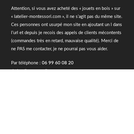
Attention, si vous avez acheté des « jouets en bois » sur
« latelier-montessori.com », il ne s’agit pas du même site.
Ces personnes ont usurpé mon site en ajoutant un l dans
l’url et depuis je recois des appels de clients mécontents
(commandes très en retard, mauvaise qualité). Merci de
ne PAS me contacter, je ne pourrai pas vous aider.
Par téléphone :
06 99 60 08 20
du lundi au samedi
de 10h00 à 19h00
Instagram
|
Blog
|
Facebook
Par courrier : L’Atelier Montessori – Ségolène Métais –
76 rue Alfred Charlionnet – FR-33400 Talence
Attention, l’Atelier Montessori n’a pas de boutique