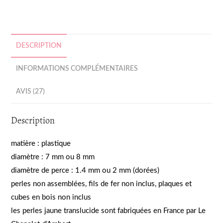
pour
Noté
27
4.78
sur 5
la
basé sur
banque
notations
Montessori
client
DESCRIPTION
INFORMATIONS COMPLÉMENTAIRES
AVIS (27)
Description
matière : plastique
diamètre : 7 mm ou 8 mm
diamètre de perce : 1.4 mm ou 2 mm (dorées)
perles non assemblées, fils de fer non inclus, plaques et
cubes en bois non inclus
les perles jaune translucide sont fabriquées en France par Le