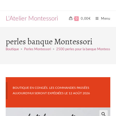
Skip
to
content
L'Atelier Montessori
0
0,00
€
Menu
perles banque Montessori
Boutique
>
Perles Montessori
>
2500 perles pour la banque Montessori
BOUTIQUE EN CONGÉS. LES COMMANDES PASSÉES
AUJOURD'HUI SERONT EXPÉDIÉES LE 12 AOÛT 2026