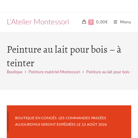
Skip
to
content
L'Atelier Montessori
0
0,00
€
Menu
Peinture au lait pour bois – à
teinter
Boutique
>
Peinture matériel Montessori
>
Peinture au lait pour bois – à 
BOUTIQUE EN CONGÉS. LES COMMANDES PASSÉES
AUJOURD'HUI SERONT EXPÉDIÉES LE 12 AOÛT 2026