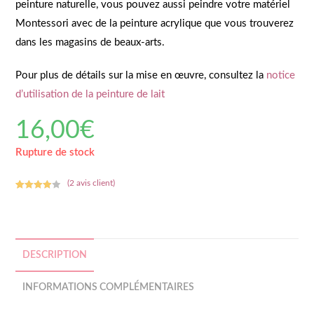
peinture naturelle, vous pouvez aussi peindre votre matériel
Montessori avec de la peinture acrylique que vous trouverez
dans les magasins de beaux-arts.
Pour plus de détails sur la mise en œuvre, consultez la
notice
d’utilisation de la peinture de lait
16,00
€
Rupture de stock
(
2
avis client)
Noté
2
4.00
sur 5
basé
sur
notation
DESCRIPTION
s client
INFORMATIONS COMPLÉMENTAIRES