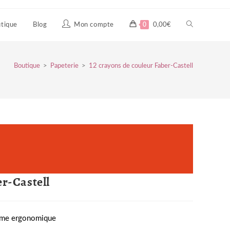
Toggle
tique
Blog
Mon compte
0
0,00
€
website
Boutique
>
Papeterie
>
12 crayons de couleur Faber-Castell
search
er-Castell
orme ergonomique