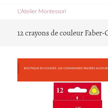
Skip
to
L'Atelier Montessori
content
12 crayons de couleur Faber-C
BOUTIQUE EN CONGÉS. LES COMMANDES PASSÉES AUJOURD'