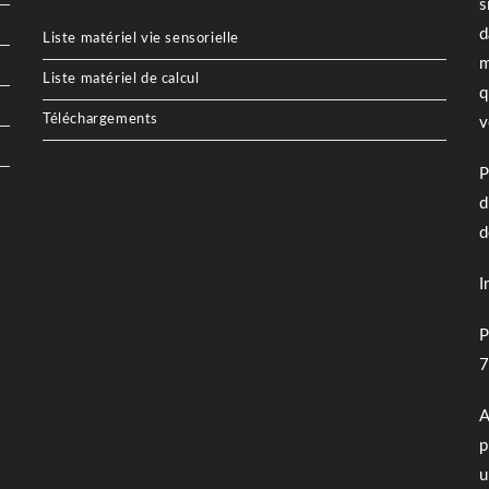
s
d
Liste matériel vie sensorielle
m
Liste matériel de calcul
q
Téléchargements
v
P
d
d
I
P
7
A
p
u