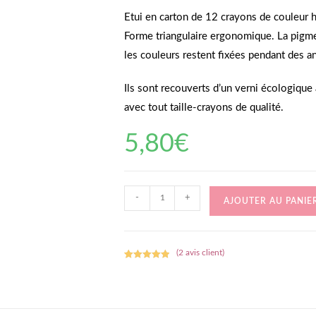
Etui en carton de 12 crayons de couleur h
Forme triangulaire ergonomique. La pigme
les couleurs restent fixées pendant des a
Ils sont recouverts d’un verni écologique à
avec tout taille-crayons de qualité.
5,80
€
quantité
-
+
AJOUTER AU PANIE
de
12
crayons
(
2
avis client)
de
Noté
2
5.00
sur 5
couleur
basé sur
Faber-
notations