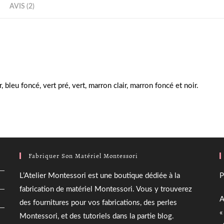
Castell
client
AVIS (2)
r, bleu foncé, vert pré, vert, marron clair, marron foncé et noir.
Fabriquer Son Matériel Montessori
L’Atelier Montessori est une boutique dédiée à la
P
fabrication de matériel Montessori. Vous y trouverez
A
des fournitures pour vos fabrications, des perles
«
Montessori, et des tutoriels dans la partie blog.