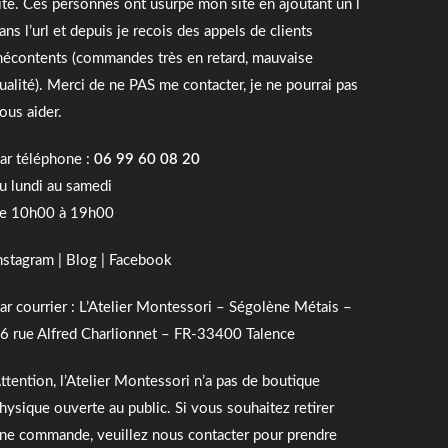
ite. Ces personnes ont usurpé mon site en ajoutant un l
ans l’url et depuis je recois des appels de clients
écontents (commandes très en retard, mauvaise
ualité). Merci de ne PAS me contacter, je ne pourrai pas
ous aider.
ar téléphone :
06 99 60 08 20
u lundi au samedi
e 10h00 à 19h00
nstagram
|
Blog
|
Facebook
ar courrier : L’Atelier Montessori – Ségolène Métais –
6 rue Alfred Charlionnet – FR-33400 Talence
ttention, l’Atelier Montessori n’a pas de boutique
hysique ouverte au public. Si vous souhaitez retirer
ne commande, veuillez nous contacter pour prendre